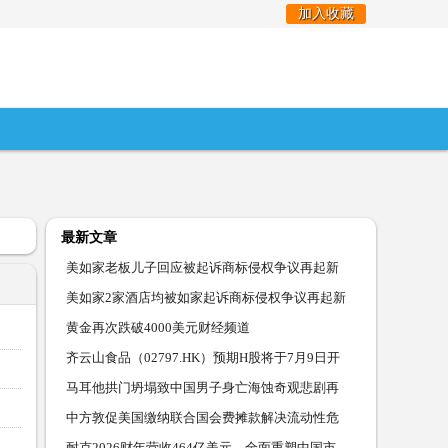
加入收藏
最新文章
美如家老板儿子回应被起诉商标侵权争议再起新
闻频道
美如家2家酒店均被如家起诉商标侵权争议再起新
闻频道
黄金再次跌破4000美元财经频道
齐云山食品（02797.HK）预期H股将于7月9日开
始交易财经频
马耳他拱门坍塌致中国男子身亡海蚀奇观悲剧再
引关注军
中方敦促美国缴纳联合国会费摊款解决流动性危
机军事频
耐克2026财年营收464亿美元，全面重塑中国市