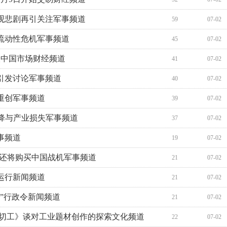
观悲剧再引关注军事频道
59
07-02
流动性危机军事频道
45
07-02
重塑中国市场财经频道
41
07-02
引发讨论军事频道
40
07-02
重创军事频道
39
07-02
降与产业损失军事频道
37
07-02
事频道
19
07-02
测还将购买中国战机军事频道
21
07-02
运行新闻频道
21
07-02
”行政令新闻频道
21
07-02
焊切工》谈对工业题材创作的探索文化频道
22
07-02