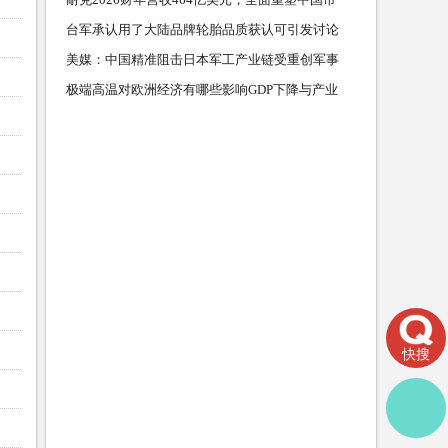
场财经频道
台军承认用了大陆品牌轮胎品质获认可引发讨论
军事频道
美媒：中国精准阻击日本军工产业链受重创军事
频道
极端高温对欧洲经济有哪些影响GDP下降与产业
损失军事
快搜