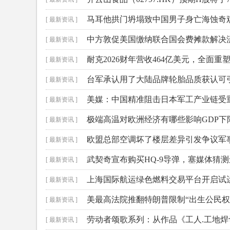
马耳他拱门坍塌致中国男子身亡海蚀奇
[ 最新资讯 ]
中方敦促美国缴纳联合国会费摊款解决
[ 最新资讯 ]
耐克2026财年营收464亿美元，全面
[ 最新资讯 ]
台军承认用了大陆品牌轮胎品质获认可
[ 最新资讯 ]
美媒：中国精准阻击日本军工产业链受
[ 最新资讯 ]
极端高温对欧洲经济有哪些影响GDP下
[ 最新资讯 ]
欧盟总部空调坏了楼层差异引发争议军
[ 最新资讯 ]
武契奇宣布购买HQ-9导弹，塞媒体猜
[ 最新资讯 ]
上海国际航运绿色燃料交易平台开启试
[ 最新资讯 ]
美最高法院推翻特朗普限制“出生公民权
[ 最新资讯 ]
劳动者颂歌系列：从作品《工人.工地
[ 最新资讯 ]