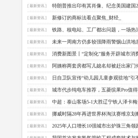
特朗普推出印有其肖像、纪念美国建国2
[ 最新资讯 ]
新修订的商标法看点聚焦_财经_
[ 最新资讯 ]
铁路、核电站、工厂都出问题，一场热浪
[ 最新资讯 ]
未来一周南方仍多较强降雨警惕山洪地
[ 最新资讯 ]
消费新图景丨“定制化”服务开辟城市消
[ 最新资讯 ]
阿姨称两套房都写儿媳名却被赶出家门
[ 最新资讯 ]
日自卫队宣传“幼儿园儿童参观驻地”引
[ 最新资讯 ]
城市代步纯电车推荐，五菱缤果Pro值
[ 最新资讯 ]
中超：泰山客场5-1大胜辽宁铁人泽卡
[ 最新资讯 ]
挪威时隔28年再进世界杯淘汰赛维京划
[ 最新资讯 ]
2025年人口增长10强城市出炉珠三角
[ 最新资讯 ]
我国首次发布氢气管输工程成套技术与