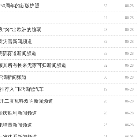
50周年的新版护照
32
06-28
24
06-28
“烤”出欧洲的脆弱
28
06-28
质灾害新闻频道
32
06-28
费新赛道新闻频道
33
06-28
倾其所有换来无家可归新闻频道
32
06-28
不满新闻频道
30
06-28
得推荐入门即满配汽车
19
06-28
梅开二度瓦科双响新闻频道
26
06-28
船庆胜利新闻频道
28
06-28
领跑增量新闻频道
25
06-28
标准体系新闻频道