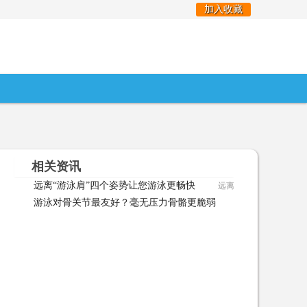
加入收藏
相关资讯
远离“游泳肩”四个姿势让您游泳更畅快
远离“游泳肩”四个姿势让您
游泳对骨关节最友好？毫无压力骨骼更脆弱
游泳对骨关节最友好