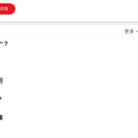
详情
更多 
”？
用
？
康